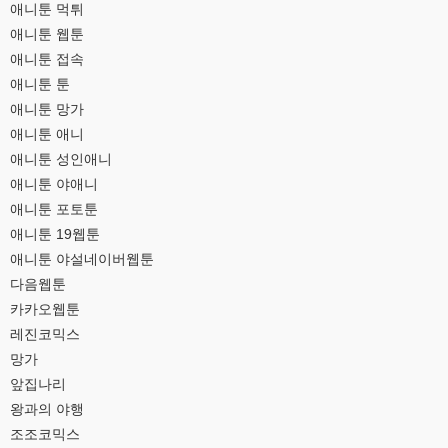
애니툰 먹튀
애니툰 웹툰
애니툰 접속
애니툰 툰
애니툰 망가
애니툰 애니
애니툰 성인애니
애니툰 야애니
애니툰 포토툰
애니툰 19웹툰
애니툰 야설네이버웹툰
다음웹툰
카카오웹툰
레진코믹스
망가
앞집나리
왕과의 야행
조조코믹스