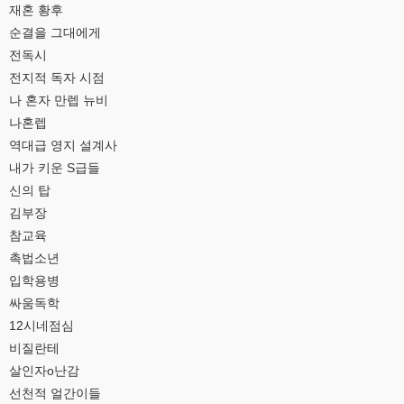
재혼 황후
순결을 그대에게
전독시
전지적 독자 시점
나 혼자 만렙 뉴비
나혼렙
역대급 영지 설계사
내가 키운 S급들
신의 탑
김부장
참교육
촉법소년
입학용병
싸움독학
12시네점심
비질란테
살인자o난감
선천적 얼간이들