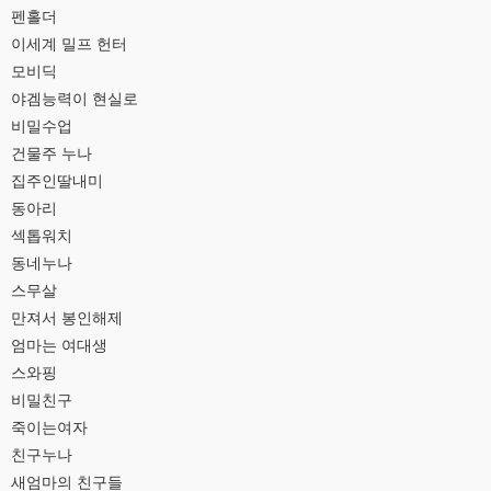
펜홀더
이세계 밀프 헌터
모비딕
야겜능력이 현실로
비밀수업
건물주 누나
집주인딸내미
동아리
섹톱워치
동네누나
스무살
만져서 봉인해제
엄마는 여대생
스와핑
비밀친구
죽이는여자
친구누나
새엄마의 친구들