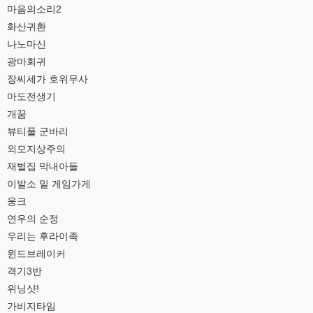
마음의소리2
화산귀환
나노마신
광마회귀
장씨세가 호위무사
마도전생기
개꿈
뷰티풀 군바리
외모지상주의
재벌집 막내아들
이발소 밑 게임가게
웅크
연우의 순정
우리는 후라이족
윈드브레이커
격기3반
위닝샷!
가비지타임