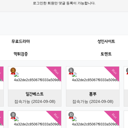
로그인한 회원만 댓글 등록이 가능합니다.
무료드라마
성인사이트
먹튀검증
토렌트
ot
Hot
Hot
일간베스트
뽐뿌
접속가능 (2024-09-08)
접속가능 (2024-09-08)
ot
Hot
Hot