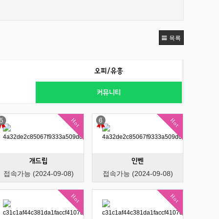
목록
오피/유흥
커뮤니티
Hot
Hot
개드립
인벤
접속가능 (2024-09-08)
접속가능 (2024-09-08)
Hot
Hot