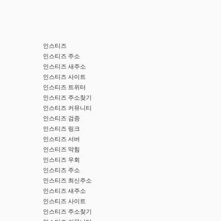
인스티즈
인스티즈 주소
인스티즈 새주소
인스티즈 사이트
인스티즈 트위터
인스티즈 주소찾기
인스티즈 커뮤니티
인스티즈 검증
인스티즈 링크
인스티즈 서버
인스티즈 막힘
인스티즈 우회
인스티즈 주소
인스티즈 최신주소
인스티즈 새주소
인스티즈 사이트
인스티즈 주소찾기