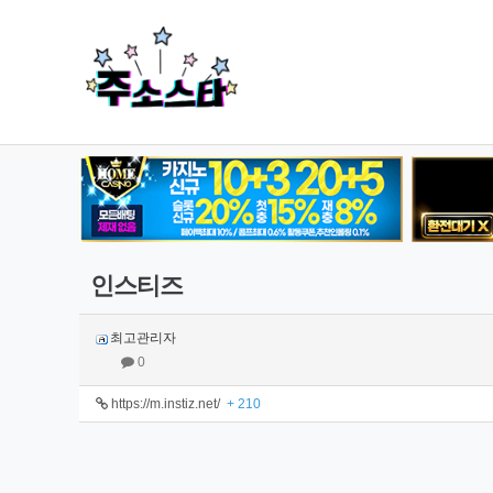
인스티즈
최고관리자
0
https://m.instiz.net/
+ 210