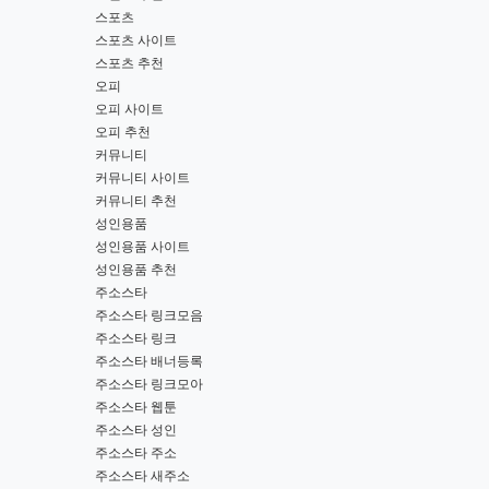
스포츠
스포츠 사이트
스포츠 추천
오피
오피 사이트
오피 추천
커뮤니티
커뮤니티 사이트
커뮤니티 추천
성인용품
성인용품 사이트
성인용품 추천
주소스타
주소스타 링크모음
주소스타 링크
주소스타 배너등록
주소스타 링크모아
주소스타 웹툰
주소스타 성인
주소스타 주소
주소스타 새주소