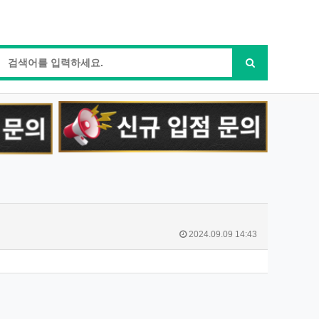
2024.09.09 14:43